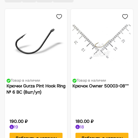
Жилеты
Фонари
Костюмы-поплавки
Компасы
Товар в наличии
Товар в наличии
Крючки Gurza Pint Hook Ring
Крючок Owner 50003-08**
№ 6 BC (8шт/уп)
190.00 ₽
180.00 ₽
19
18
Б
Б