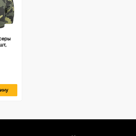
серы
шт,
зину