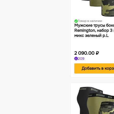
Акксессуары для одежды и обуви
Термосы и термоконтейнеры
Жилеты
Фонари
Костюмы-поплавки
Компасы
Товар в наличии
Мужские трусы бок
Remington, набор 3 
микс зеленый р.L
2 090.00 ₽
209
Б
Добавить в кор