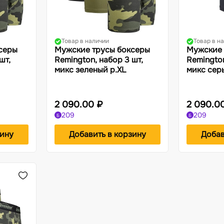
Товар в наличии
Товар в н
серы
Мужские трусы боксеры
Мужские 
шт,
Remington, набор 3 шт,
Remington
микс зеленый р.XL
микс сер
2 090.00 ₽
2 090.0
209
209
Б
Б
зину
Добавить в корзину
Добав