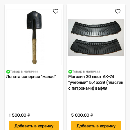
Жилеты
Фонари
Костюмы-поплавки
Компасы
Товар в наличии
Товар в наличии
Лопата саперная "малая"
Магазин 30 мест АК-74
"учебный" 5,45х39 (пластик
с патронами) вафля
1 500.00 ₽
5 000.00 ₽
Добавить в корзину
Добавить в корзину