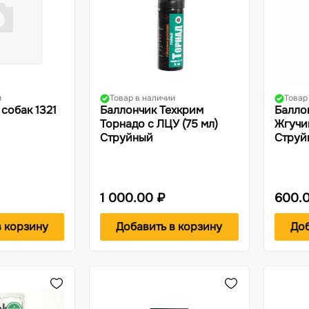
и
Товар в наличии
Товар
собак 1321
Баллончик Техкрим
Балло
Торнадо с ЛЦУ (75 мл)
Жгучи
Струйный
Струй
1 000.00 ₽
600.
в корзину
Добавить в корзину
Доб