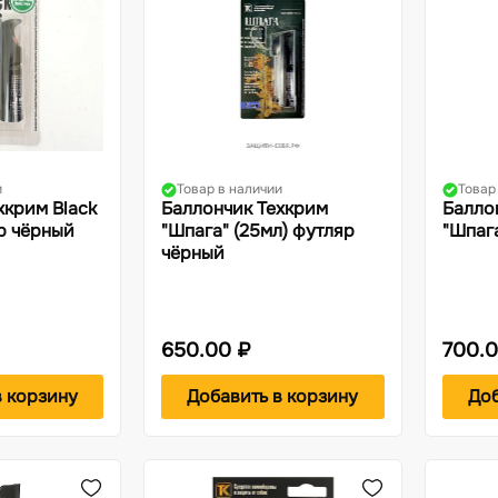
и
Товар в наличии
Товар
хкрим Black
Баллончик Техкрим
Балло
яр чёрный
"Шпага" (25мл) футляр
"Шпага
чёрный
650.00 ₽
700.0
в корзину
Добавить в корзину
Доб