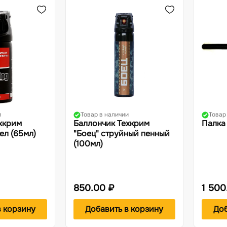
и
Товар в наличии
Товар
хкрим
Баллончик Техкрим
Палка
ел (65мл)
"Боец" струйный пенный
(100мл)
850.00 ₽
1 500
в корзину
Добавить в корзину
Доб