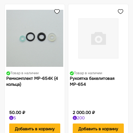
Жилеты
Фонари
Костюмы-поплавки
Компасы
Товар в наличии
Товар в наличии
Ремкомплект МР-654К (4
Рукоятка бакелитовая
кольца)
МР-654
50.00 ₽
2 000.00 ₽
5
200
Б
Б
Добавить в корзину
Добавить в корзину