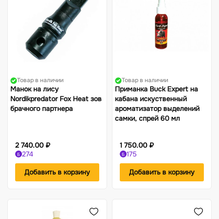
Товар в наличии
Товар в наличии
Манок на лису
Приманка Buck Expert на
Nordikpredator Fox Heat зов
кабана искуственный
брачного партнера
ароматизатор выделений
самки, спрей 60 мл
2 740.00 ₽
1 750.00 ₽
274
175
Б
Б
Добавить в корзину
Добавить в корзину