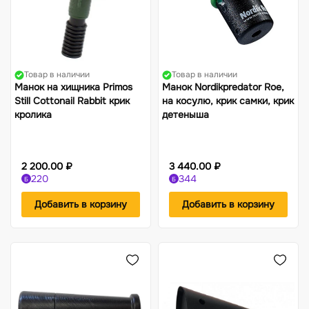
Товар в наличии
Товар в наличии
Манок на хищника Primos
Манок Nordikpredator Roe,
Still Cottonail Rabbit крик
на косулю, крик самки, крик
кролика
детеныша
2 200.00 ₽
3 440.00 ₽
220
344
Б
Б
Добавить в корзину
Добавить в корзину