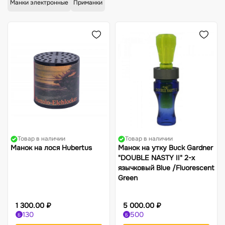
Жилеты
Фонари
Манки электронные
Приманки
Костюмы-поплавки
Компасы
Товар в наличии
Товар в наличии
Манок на лося Hubertus
Манок на утку Buck Gardner
"DOUBLE NASTY II" 2-х
язычковый Blue /Fluorescent
Green
1 300.00 ₽
5 000.00 ₽
130
500
Б
Б