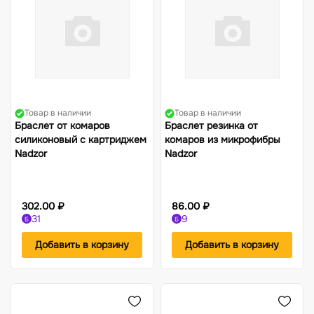
Жилеты
Фонари
Костюмы-поплавки
Компасы
Товар в наличии
Товар в наличии
Браслет от комаров
Браслет резинка от
силиконовый с картриджем
комаров из микрофибры
Nadzor
Nadzor
302.00 ₽
86.00 ₽
31
9
Б
Б
Добавить в корзину
Добавить в корзину