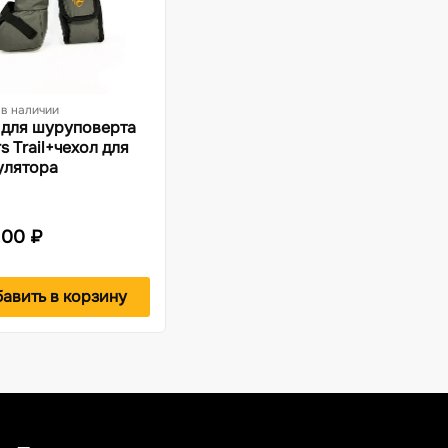
 в наличии
 для шуруповерта
s Trail+чехол для
улятора
.00 ₽
авить в корзину