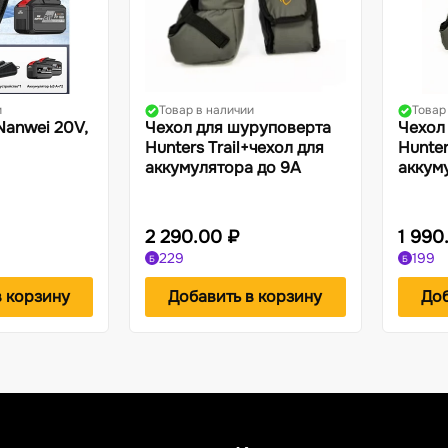
и
Товар в наличии
Товар
anwei 20V,
Чехол для шуруповерта
Чехол
Hunters Trail+чехол для
Hunter
аккумулятора до 9А
аккум
2 290.00 ₽
1 990
229
199
Б
Б
в корзину
Добавить в корзину
Доб