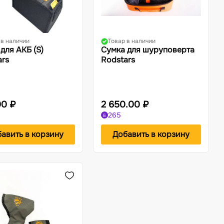
 в наличии
Товар в наличии
для АКБ (S)
Сумка для шуруповерта
ars
Rodstars
00 ₽
2 650.00 ₽
265
Б
авить в корзину
Добавить в корзину