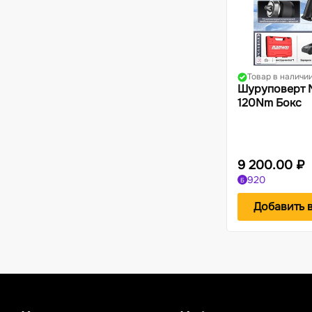
Товар в наличи
Шуруповерт N
120Nm Бокс
9 200.00 ₽
920
Б
Добавить 