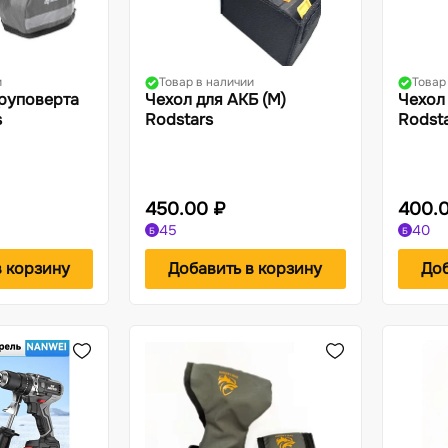
и
Товар в наличии
Товар
руповерта
Чехол для АКБ (M)
Чехол 
s
Rodstars
Rodst
450.00 ₽
400.
45
40
Б
Б
в корзину
Добавить в корзину
Доб