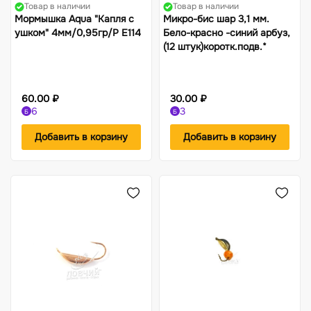
Товар в наличии
Товар в наличии
Мормышка Aqua "Капля с
Микро-бис шар 3,1 мм.
ушком" 4мм/0,95гр/P Е114
Бело-красно -синий арбуз,
(12 штук)коротк.подв.*
60.00 ₽
30.00 ₽
6
3
Б
Б
Добавить в корзину
Добавить в корзину