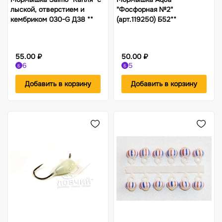
лыской, отверстием и
"Фосфорная №2"
кембриком 030-G Д38 **
(арт.119250) Б52**
55.00 ₽
50.00 ₽
6
5
Б
Б
Добавить в корзину
Добавить в корзину