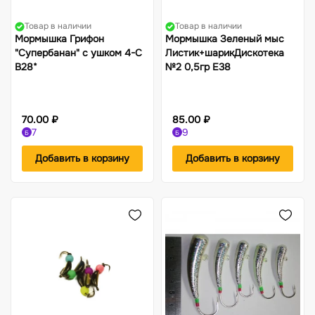
Товар в наличии
Товар в наличии
Мормышка Грифон
Мормышка Зеленый мыс
"Супербанан" с ушком 4-С
Листик+шарикДискотека
В28*
№2 0,5гр Е38
70.00 ₽
85.00 ₽
7
9
Б
Б
Добавить в корзину
Добавить в корзину