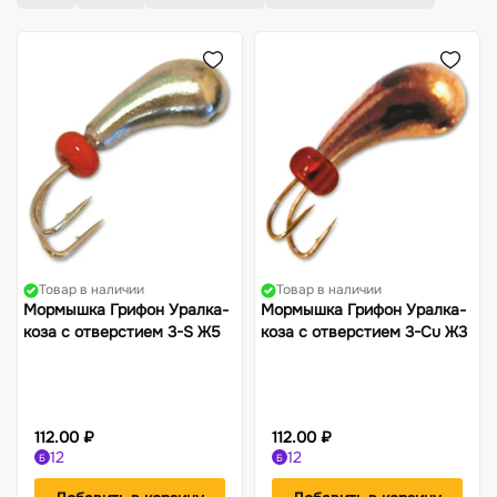
Жилеты
Фонари
Костюмы-поплавки
Компасы
Товар в наличии
Товар в наличии
Мормышка Грифон Уралка-
Мормышка Грифон Уралка-
коза с отверстием 3-S Ж5
коза с отверстием 3-Cu Ж3
112.00 ₽
112.00 ₽
12
12
Б
Б