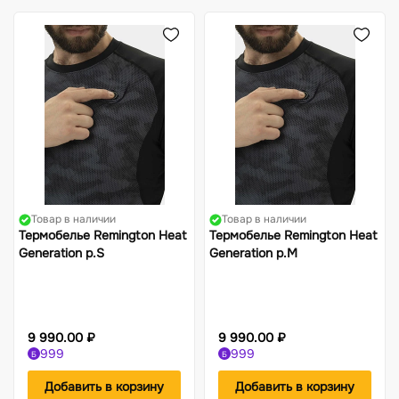
Жилеты
Фонари
Костюмы-поплавки
Компасы
Товар в наличии
Товар в наличии
Термобелье Remington Heat
Термобелье Remington Heat
Generation р.S
Generation р.M
9 990.00 ₽
9 990.00 ₽
999
999
Б
Б
Добавить в корзину
Добавить в корзину