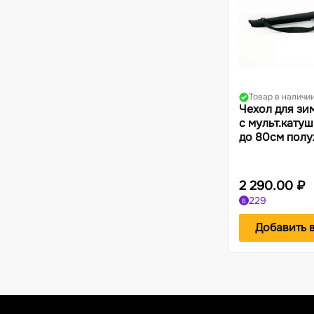
Товар в наличи
Чехол для зи
с мульт.кату
до 80см полу
2 290.00 ₽
229
Б
Добавить 