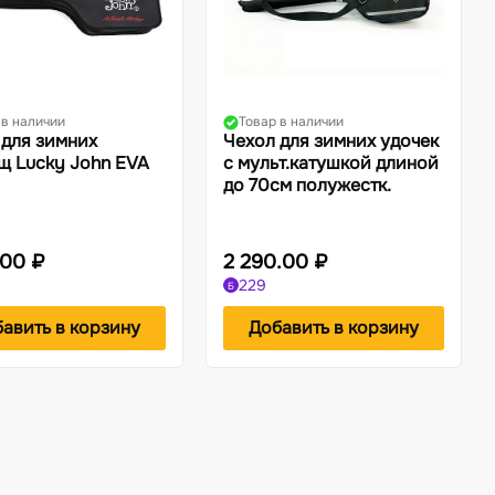
 в наличии
Товар в наличии
 для зимних
Чехол для зимних удочек
щ Lucky John EVA
с мульт.катушкой длиной
до 70см полужестк.
.00 ₽
2 290.00 ₽
229
Б
авить в корзину
Добавить в корзину