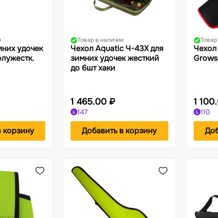
и
Товар в наличии
Товар
мних удочек
Чехол Aquatic Ч-43Х для
Чехол
олужестк.
зимних удочек жесткий
Grows 
до 6шт хаки
1 465.00 ₽
1 100
147
110
Б
Б
в корзину
Добавить в корзину
Доб