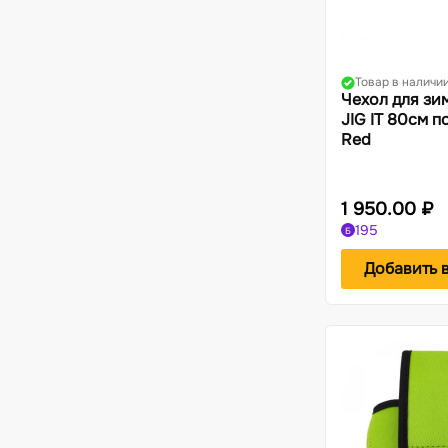
Акксессуары для одежды и обуви
Термосы и термоконтейнеры
Жилеты
Фонари
Костюмы-поплавки
Компасы
Товар в наличи
Чехол для зи
JIG IT 80см п
Red
1 950.00 ₽
195
Б
Добавить 