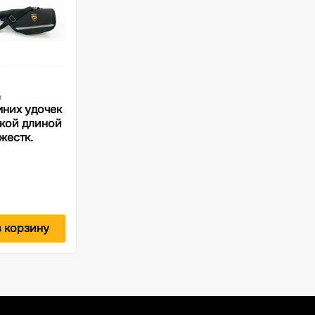
и
мних удочек
шкой длиной
жестк.
в корзину