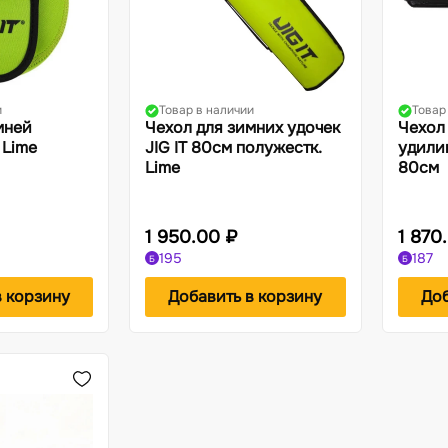
и
Товар в наличии
Товар
мней
Чехол для зимних удочек
Чехол
 Lime
JIG IT 80см полужестк.
удили
Lime
80см
1 950.00 ₽
1 870
195
187
Б
Б
в корзину
Добавить в корзину
Доб