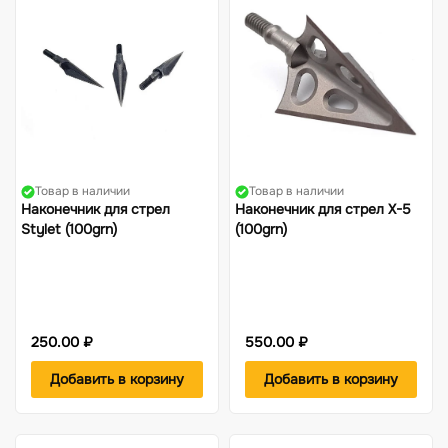
Жилеты
Фонари
Костюмы-поплавки
Компасы
Товар в наличии
Товар в наличии
Наконечник для стрел
Наконечник для стрел X-5
Stylet (100grn)
(100grn)
250.00 ₽
550.00 ₽
Добавить в корзину
Добавить в корзину