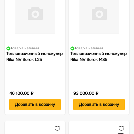
Жилеты
Фонари
Костюмы-поплавки
Компасы
Товар в наличии
Товар в наличии
Тепловизионный монокуляр
Тепловизионный монокуляр
Rika NV Surok L25
Rika NV Surok M35
46 100.00 ₽
93 000.00 ₽
Добавить в корзину
Добавить в корзину