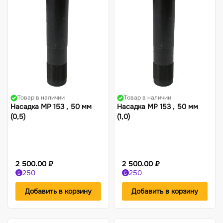
Жилеты
Фонари
Костюмы-поплавки
Компасы
Товар в наличии
Товар в наличии
Насадка МР 153 , 50 мм
Насадка МР 153 , 50 мм
(0,5)
(1,0)
2 500.00 ₽
2 500.00 ₽
250
250
Б
Б
Добавить в корзину
Добавить в корзину